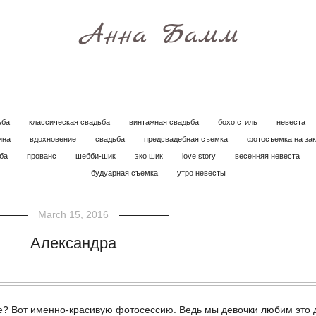
Анна Бамм
ьба
классическая свадьба
винтажная свадьба
бохо стиль
невеста
ина
вдохновение
свадьба
предсвадебная съемка
фотосъемка на за
ьба
прованс
шебби-шик
эко шик
love story
весенняя невеста
будуарная съемка
утро невесты
March 15, 2016
Александра
е? Вот именно-красивую фотосессию. Ведь мы девочки любим это д