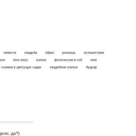
невеста
свадьба
образ
роскошь
путешествие
кате
love story
sunset
фотосессии в спб
wed
съемка в цветущих садах
свадебное платье
будуар
ело, да?)