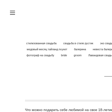
стилизованная свадьба
свадьба в стиле рустик
эко свад
медовый месяц тайланд пхукет
балерина
невеста балер
фотограф на свадьбу
bride
groom
Лавандовая свад
Что можно подарить себе любимой на свое 18-лети